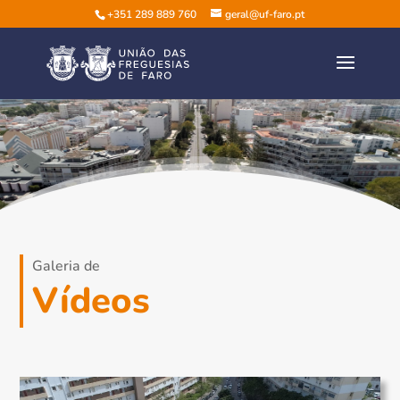
+351 289 889 760
geral@uf-faro.pt
Galeria de
Vídeos