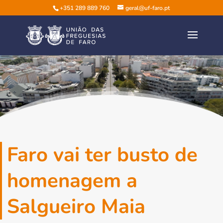
+351 289 889 760
geral@uf-faro.pt
Faro vai ter busto de
homenagem a
Salgueiro Maia