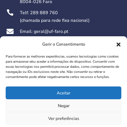
8004-026 Faro

Telf:
289 889 760
(chamada para rede fixa nacional)

Email: geral@uf-faro.pt

Dias Úteis das 09h00 às 17h30
Gerir o Consentimento
Para fornecer as melhores experiências, usamos tecnologias como cookies
Redes Sociais:
para armazenar e/ou aceder a informações do dispositivo. Consentir com
essas tecnologias nos permitirá processar dados, como comportamento de
navegação ou IDs exclusivos neste site. Não consentir ou retirar o
consentimento pode afetar negativamante certos recursos e funções.
Aceitar
© 2026 União das Freguesias de Faro. Todos os direitos
Negar
reservados.
Ver preferências
Design | development:
w4m digital solutions