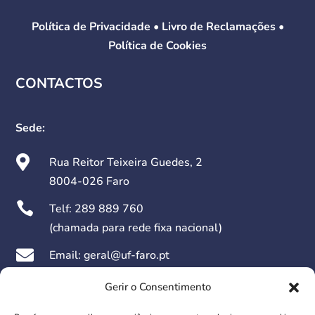
Política de Privacidade
•
Livro de Reclamações
•
Política de Cookies
CONTACTOS
Sede:

Rua Reitor Teixeira Guedes, 2
8004-026 Faro

Telf:
289 889 760
(chamada para rede fixa nacional)

Email: geral@uf-faro.pt

Dias Úteis das 09h00 às 17h30
Gerir o Consentimento