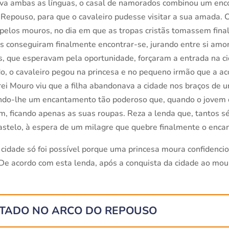
va ambas as línguas, o casal de namorados combinou um encont
Repouso, para que o cavaleiro pudesse visitar a sua amada. Co
o pelos mouros, no dia em que as tropas cristãs tomassem fina
s conseguiram finalmente encontrar-se, jurando entre si amor
tãs, que esperavam pela oportunidade, forçaram a entrada na 
, o cavaleiro pegou na princesa e no pequeno irmão que a ac
rei Mouro viu que a filha abandonava a cidade nos braços de u
çando-lhe um encantamento tão poderoso que, quando o jovem 
 ficando apenas as suas roupas. Reza a lenda que, tantos sécu
astelo, à espera de um milagre que quebre finalmente o encan
cidade só foi possível porque uma princesa moura confidencio
 De acordo com esta lenda, após a conquista da cidade ao mou
TADO NO ARCO DO REPOUSO