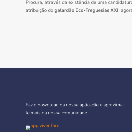
Procura, através da existência de uma candidatura
atribuição do
galardão Eco-Freguesias XXI
, agor
Faz o download da nossa aplicação e aproxima-
te mais da nossa comunidade.