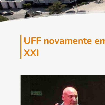
UFF novamente em 
XXI