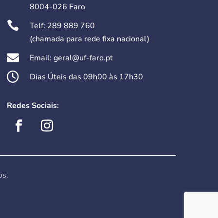
8004-026 Faro

Telf:
289 889 760
(chamada para rede fixa nacional)

Email: geral@uf-faro.pt

Dias Úteis das 09h00 às 17h30
Redes Sociais:
os.