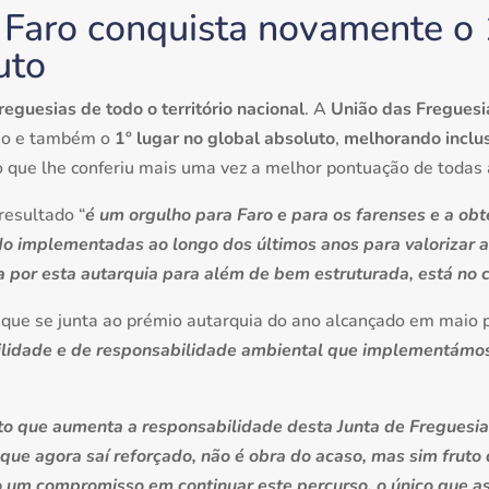
Faro conquista novamente o 1
uto
eguesias de todo o território nacional
. A
União das Freguesi
lão e também o
1º lugar no global absoluto
,
melhorando inclus
 o que lhe conferiu mais uma vez a melhor pontuação de todas 
resultado “
é um orgulho para Faro e para os farenses e a ob
do implementadas ao longo dos últimos anos para valorizar a
da por esta autarquia para além de bem estruturada, está no 
que se junta ao prémio autarquia do ano alcançado em maio 
bilidade e de responsabilidade ambiental que implementámos 
o que aumenta a responsabilidade desta Junta de Freguesia
ue agora saí reforçado, não é obra do acaso, mas sim fruto
um compromisso em continuar este percurso, o único que as