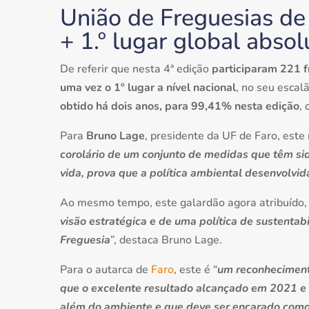
União de Freguesias de 
+ 1.º lugar global absol
De referir que nesta 4ª edição
participaram 221 fr
uma vez o 1º lugar a nível nacional
, no seu esca
obtido há dois anos, para 99,41% nesta edição
,
Para
Bruno Lage
, presidente da UF de Faro, este 
corolário de um conjunto de medidas que têm si
vida, prova que a política ambiental desenvolvi
Ao mesmo tempo, este galardão agora atribuído, 
visão estratégica e de uma política de sustenta
Freguesia
”, destaca Bruno Lage.
Para o autarca de
Faro
, este é “
um reconheciment
que o excelente resultado alcançado em 2021 e q
além do ambiente e que deve ser encarado como 