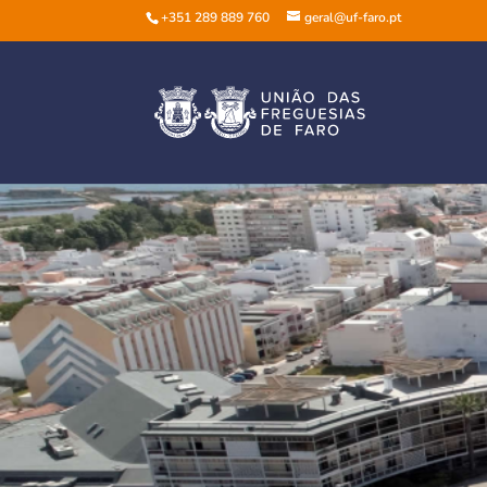
+351 289 889 760
geral@uf-faro.pt