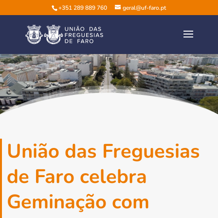
+351 289 889 760
geral@uf-faro.pt
União das Freguesias
de Faro celebra
Geminação com