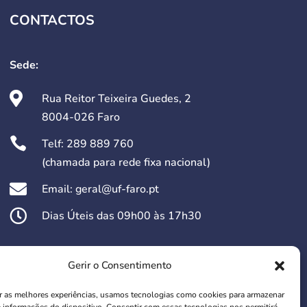
CONTACTOS
Sede:

Rua Reitor Teixeira Guedes, 2
8004-026 Faro

Telf:
289 889 760
(chamada para rede fixa nacional)

Email: geral@uf-faro.pt

Dias Úteis das 09h00 às 17h30
Redes Sociais:
Gerir o Consentimento
r as melhores experiências, usamos tecnologias como cookies para armazenar