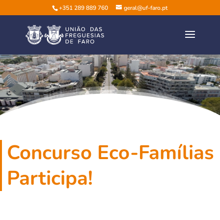
+351 289 889 760
geral@uf-faro.pt
Concurso Eco-Famílias
Participa!