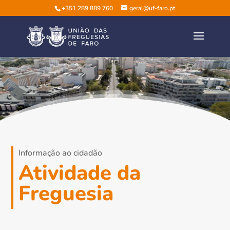
+351 289 889 760
geral@uf-faro.pt
Informação ao cidadão
Atividade da
Freguesia