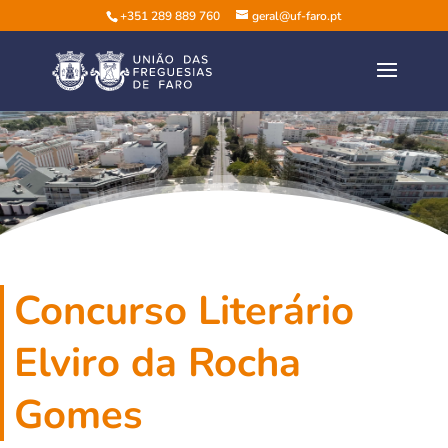
+351 289 889 760
geral@uf-faro.pt
Concurso Literário
Elviro da Rocha
Gomes