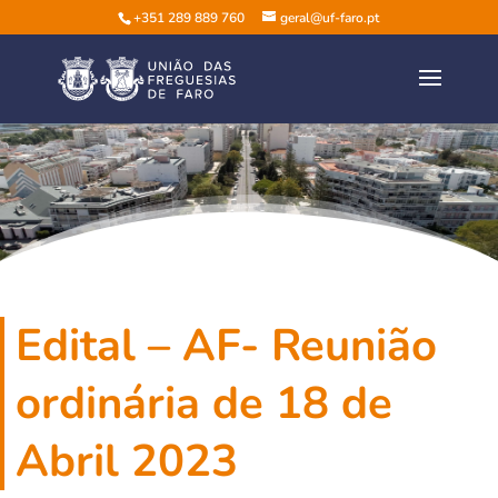
+351 289 889 760
geral@uf-faro.pt
Edital – AF- Reunião
ordinária de 18 de
Abril 2023