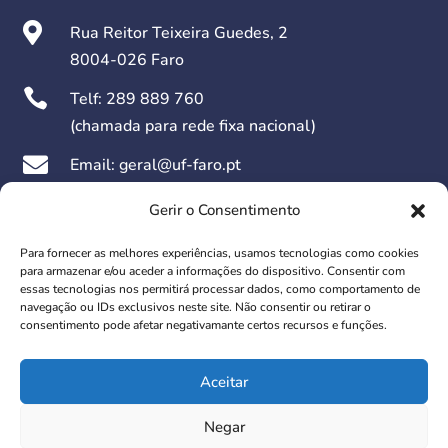

Rua Reitor Teixeira Guedes, 2
8004-026 Faro

Telf:
289 889 760
(chamada para rede fixa nacional)

Email: geral@uf-faro.pt

Dias Úteis das 09h00 às 17h30
Gerir o Consentimento
Para fornecer as melhores experiências, usamos tecnologias como cookies
Redes Sociais:
para armazenar e/ou aceder a informações do dispositivo. Consentir com
essas tecnologias nos permitirá processar dados, como comportamento de
navegação ou IDs exclusivos neste site. Não consentir ou retirar o
consentimento pode afetar negativamante certos recursos e funções.
Aceitar
© 2026 União das Freguesias de Faro. Todos os direitos
Negar
reservados.