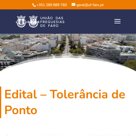
+351 289 889 760
geral@uf-faro.pt
Edital – Tolerância de
Ponto