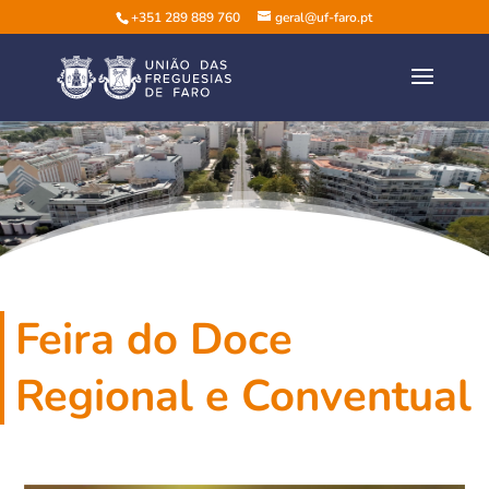
+351 289 889 760
geral@uf-faro.pt
Feira do Doce
Regional e Conventual