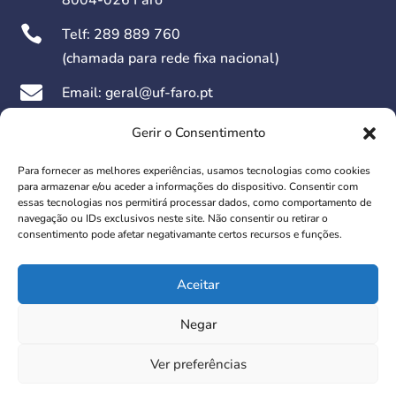
8004-026 Faro

Telf:
289 889 760
(chamada para rede fixa nacional)

Email: geral@uf-faro.pt

Dias Úteis das 09h00 às 17h30
Gerir o Consentimento
Para fornecer as melhores experiências, usamos tecnologias como cookies
Redes Sociais:
para armazenar e/ou aceder a informações do dispositivo. Consentir com
essas tecnologias nos permitirá processar dados, como comportamento de
navegação ou IDs exclusivos neste site. Não consentir ou retirar o
consentimento pode afetar negativamante certos recursos e funções.
Aceitar
© 2026 União das Freguesias de Faro. Todos os direitos
Negar
reservados.
Ver preferências
Design | development:
w4m digital solutions