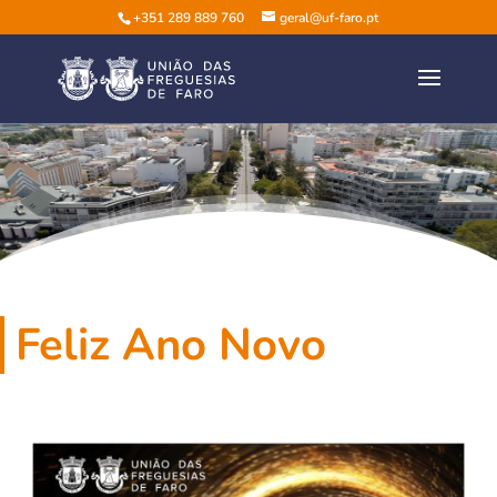
+351 289 889 760
geral@uf-faro.pt
Feliz Ano Novo