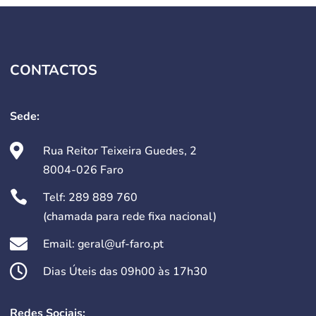
CONTACTOS
Sede:

Rua Reitor Teixeira Guedes, 2
8004-026 Faro

Telf:
289 889 760
(chamada para rede fixa nacional)

Email: geral@uf-faro.pt

Dias Úteis das 09h00 às 17h30
Redes Sociais: