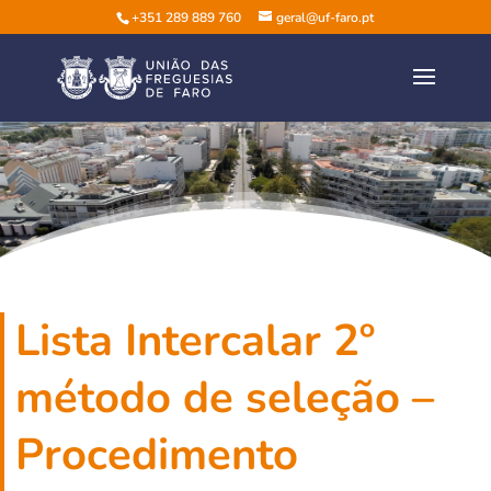
+351 289 889 760
geral@uf-faro.pt
Lista Intercalar 2º
método de seleção –
Procedimento