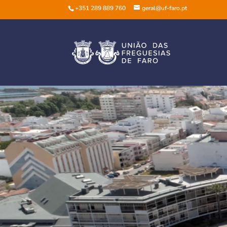
+351 289 889 760
geral@uf-faro.pt