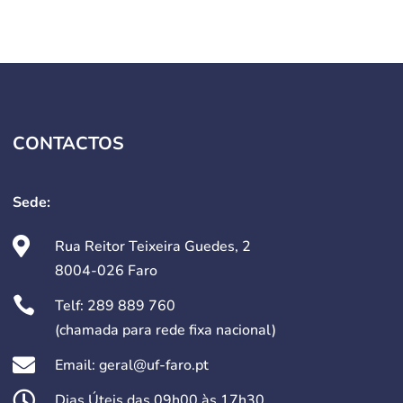
CONTACTOS
Sede:

Rua Reitor Teixeira Guedes, 2
8004-026 Faro

Telf:
289 889 760
(chamada para rede fixa nacional)

Email: geral@uf-faro.pt

Dias Úteis das 09h00 às 17h30