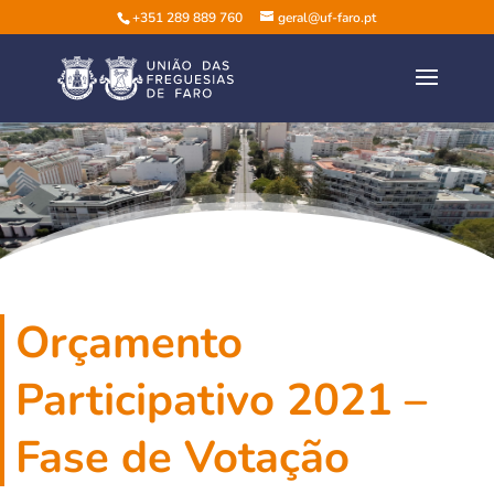
+351 289 889 760
geral@uf-faro.pt
Orçamento
Participativo 2021 –
Fase de Votação