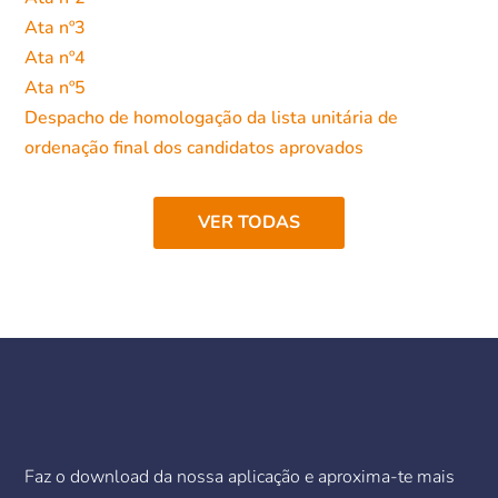
Ata nº3
Ata nº4
Ata nº5
Despacho de homologação da lista unitária de
ordenação final dos candidatos aprovados
VER TODAS
Faz o download da nossa aplicação e aproxima-te mais