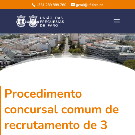
+351 289 889 760
geral@uf-faro.pt
Procedimento
concursal comum de
recrutamento de 3