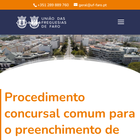
+351 289 889 760
geral@uf-faro.pt
Procedimento
concursal comum para
o preenchimento de